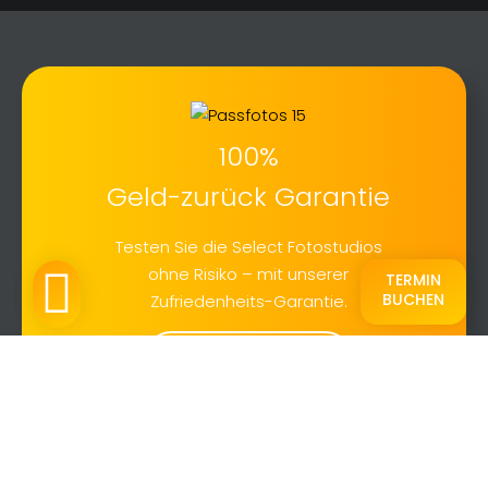
100%
Geld-zurück Garantie
Testen Sie die Select Fotostudios
ohne Risiko – mit unserer
TERMIN
BUCHEN
Zufriedenheits-Garantie.
Mehr erfahren