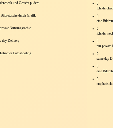
dercheck und Gesicht pudern
Kleidercheck und Gesi
 Bildretusche durch Grafik
eine Bildretusche durc
private Nutzungsrechte
Kleiderwechsel möglic
e day Delivery
nur private Nutzungsre
hatisches Fotoshooting
same day Delivery
eine Bildretusche inklu
emphatisches Fotoshoo