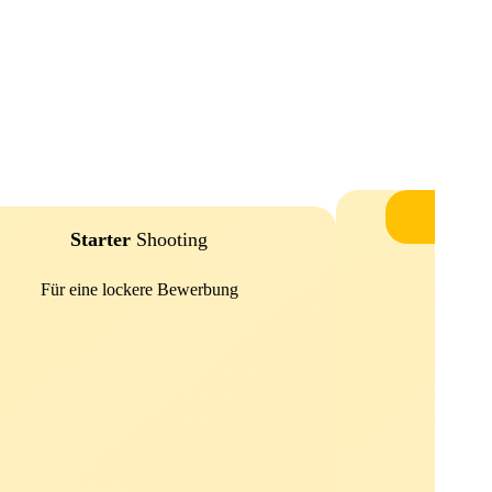
ME
Starter
Shooting
Bus
Für eine lockere Bewerbung
Für ein