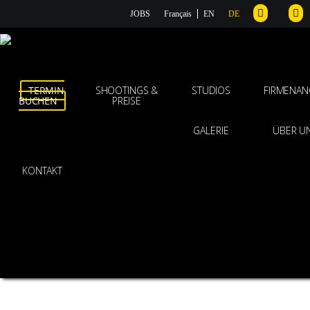
JOBS
Français
EN
DE
TERMIN
SHOOTINGS &
STUDIOS
FIRMENAN
BUCHEN
PREISE
GALERIE
ÜBER U
KONTAKT