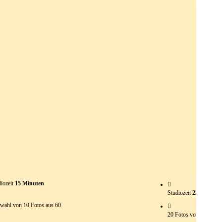
iozeit
15 Minuten
Studiozeit
25 Minuten
wahl von 10 Fotos aus 60
20 Fotos von circa 150