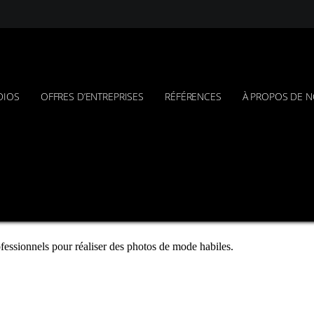
DIOS
OFFRES D’ENTREPRISES
RÉFÉRENCES
À PROPOS DE 
re des instantanés de mode !
fessionnels pour réaliser des photos de mode habiles.