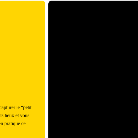
pturer le “petit
s lieux et vous
en pratique ce