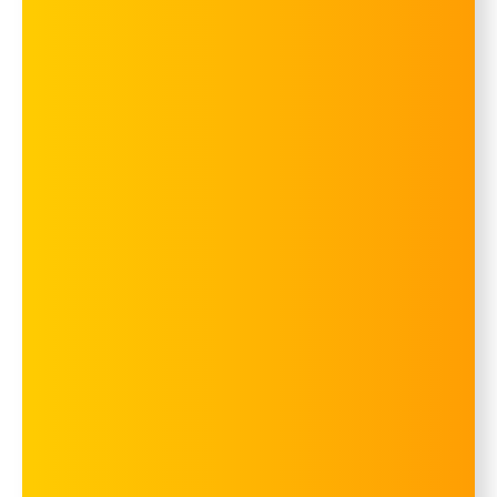
100%
Garantie de remboursement
Testez les studios photo Select sans
risque – avec notre garantie de
satisfaction.
En savoir plus